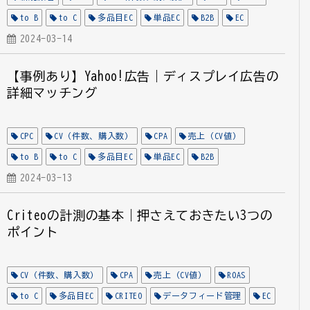
to B
to C
多品目EC
単品EC
B2B
EC
D2C
2024-03-14
Microsoft広告
【事例あり】Yahoo!広告｜ディスプレイ広告の
詳細マッチング
CPC
CV（件数、購入数）
CPA
売上（CV値）
to B
to C
多品目EC
単品EC
B2B
Yahoo!広告
2024-03-13
データフィード管理
EC
D2C
Criteoの計測の基本｜押さえておきたい3つの
ポイント
CV（件数、購入数）
CPA
売上（CV値）
ROAS
to C
多品目EC
CRITEO
データフィード管理
EC