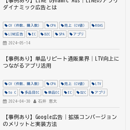
【事例あり】LINE Dynamic Ads｜LINEのアプリ
ダイナミック広告とは
CV（件数、購入数）
CPA
売上（CV値）
ROAS
LINE広告
EC
D2C
SPA
アプリ
2024-05-14
【事例あり】単品リピート通販業界｜LTV向上に
つながるアプリ活用
CV（件数、購入数）
CPA
売上（CV値）
LTV
to C
多品目EC
単品EC
EC
D2C
アプリ
2024-04-30
石井 恵太
【事例あり】Google広告｜拡張コンバージョン
のメリットと実装方法