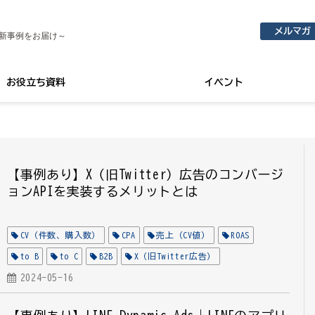
メルマガ
新事例をお届け～
お役立ち資料
イベント
【事例あり】X（旧Twitter）広告のコンバージ
ョンAPIを実装するメリットとは
CV（件数、購入数）
CPA
売上（CV値）
ROAS
to B
to C
B2B
X（旧Twitter広告）
デジタルマーケティング特化DMP
2024-05-16
EC
計測手法