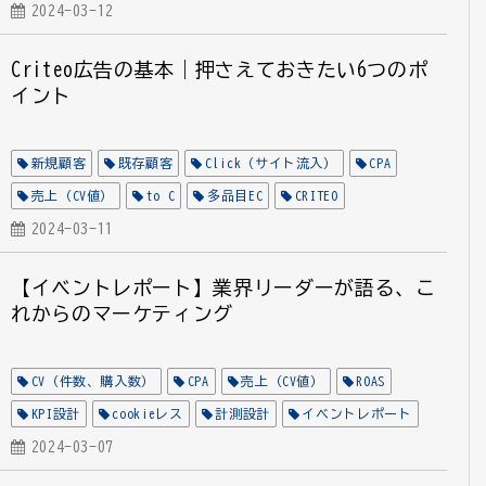
Feed Terminal
2024-03-12
Criteo広告の基本｜押さえておきたい6つのポ
イント
新規顧客
既存顧客
Click（サイト流入）
CPA
売上（CV値）
to C
多品目EC
CRITEO
データフィード管理
2024-03-11
EC
【イベントレポート】業界リーダーが語る、こ
れからのマーケティング
CV（件数、購入数）
CPA
売上（CV値）
ROAS
KPI設計
cookieレス
計測設計
イベントレポート
2024-03-07