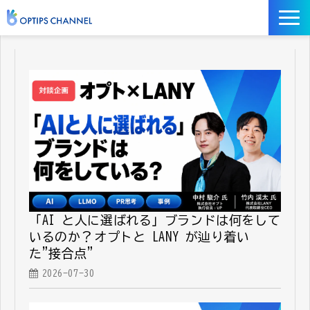
記事
お役立ち資料
イベント
サービス／ツール
「AI と人に選ばれる」ブランドは何をして
いるのか？──オプトと LANY が辿り着い
た"接合点"
2026-07-30