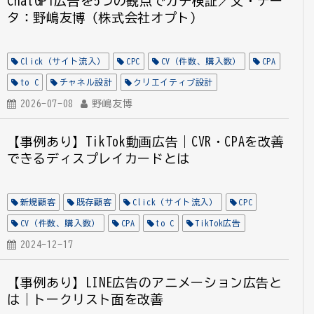
ChatGPT広告を5つの観点でガチ検証／文・デー
タ：野嶋友博（株式会社オプト）
Click（サイト流入）
CPC
CV（件数、購入数）
CPA
to C
チャネル設計
クリエイティブ設計
ターゲット設計
2026-07-08
野嶋友博
CVR
ChatGPT広告
ChatGPT
【事例あり】TikTok動画広告｜CVR・CPAを改善
できるディスプレイカードとは
新規顧客
既存顧客
Click（サイト流入）
CPC
CV（件数、購入数）
CPA
to C
TikTok広告
クリエイティブ設計
2024-12-17
金融
CVR
【事例あり】LINE広告のアニメーション広告と
は｜トークリスト面を改善