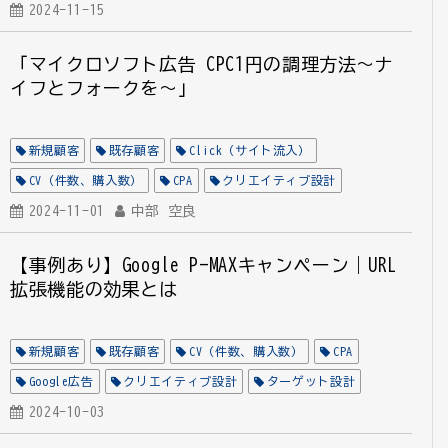
クリエイティブ設計
2024-11-15
CVR
「マイクロソフト広告 CPC1円の調理方法～ナ
イフとフォークを～」
新規顧客
既存顧客
Click（サイト流入）
CV（件数、購入数）
CPA
クリエイティブ設計
Microsoft広告
2024-11-01
中部 空良
CVR
全業種
【事例あり】Google P-MAXキャンペーン｜URL
拡張機能の効果とは
新規顧客
既存顧客
CV（件数、購入数）
CPA
Google広告
クリエイティブ設計
ターゲット設計
CVR
2024-10-03
全業種