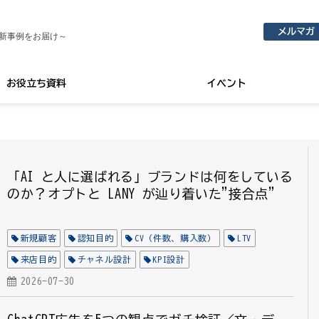
メルマガ
新事例をお届け～
お役立ち資料
イベント
「AI と人に選ばれる」ブランドは何をしている
のか？──オプトと LANY が辿り着いた"接合点"
新規顧客
認知目的
CV（件数、購入数）
LTV
来店目的
チャネル設計
KPI設計
クリエイティブ設計
2026-07-30
ターゲット設計