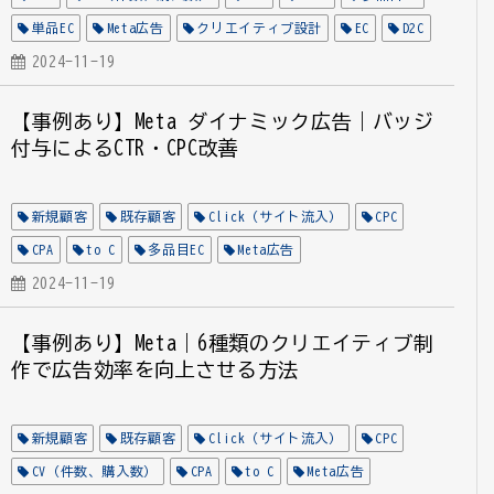
単品EC
Meta広告
クリエイティブ設計
EC
D2C
CVR
2024-11-19
Click
全業種
【事例あり】Meta ダイナミック広告｜バッジ
付与によるCTR・CPC改善
新規顧客
既存顧客
Click（サイト流入）
CPC
CPA
to C
多品目EC
Meta広告
クリエイティブ設計
2024-11-19
EC
【事例あり】Meta｜6種類のクリエイティブ制
作で広告効率を向上させる方法
新規顧客
既存顧客
Click（サイト流入）
CPC
CV（件数、購入数）
CPA
to C
Meta広告