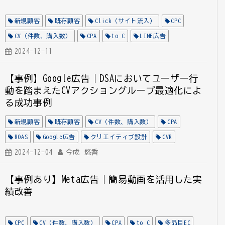
新規顧客
既存顧客
Click（サイト流入）
CPC
CV（件数、購入数）
CPA
to C
LINE広告
チャネル設計
2024-12-11
クリエイティブ設計
ターゲット設計
金融
CVR
【事例】Google広告｜DSAにおいてユーザー行
動を踏まえたCVアクショングループ最適化によ
る成功事例
新規顧客
既存顧客
CV（件数、購入数）
CPA
ROAS
Google広告
クリエイティブ設計
CVR
全業種
2024-12-04
受注売上（CV値）
今成 悠香
【事例あり】Meta広告｜簡易動画を活用した実
績改善
CPC
CV（件数、購入数）
CPA
to C
多品目EC