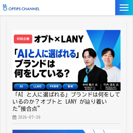
記事
お役立ち資料
イベント
サービス／ツール
「AI と人に選ばれる」ブランドは何をして
いるのか？──オプトと LANY が辿り着い
た"接合点"
2026-07-30