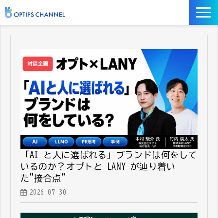
記事
お役立ち資料
イベント
サービス／ツール
「AI と人に選ばれる」ブランドは何をして
いるのか？──オプトと LANY が辿り着い
た"接合点"
2026-07-30