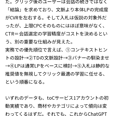
た。クリック後のユーザーは会話の続きではなく
「結論」を求めており、文脈より本体LPの完成度
がCVRを左右する。そして入札は仮説の対象外だ
ったが、上限CPCそのものにはほぼ意味がなく、
CTR＝会話選定の学習精度がコストを決めるとい
う、別の重要な仕組みが見えた。
実務での優先順位で言えば、①コンテキストヒン
トの設計→②TDの文脈設計→③バナーの馴染ませ
→④LPは通常LPをベースに検討→⑤入札は静的な
推奨値を無視してクリック最適の学習に任せる、
という順番になる。
いずれのデータも、toCサービス1アカウントの初
動実績であり、商材やカテゴリによって傾向は変
わってくるはずだ。それでも、これからChatGPT