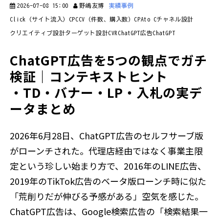
2026-07-08 15:00
野嶋友博
実績事例
Click（サイト流入）
CPC
CV（件数、購入数）
CPA
to C
チャネル設計
クリエイティブ設計
ターゲット設計
CVR
ChatGPT広告
ChatGPT
ChatGPT広告を5つの観点でガチ
検証｜コンテキストヒント
・TD・バナー・LP・入札の実デ
ータまとめ
2026年6月28日、ChatGPT広告のセルフサーブ版
がローンチされた。代理店経由ではなく事業主限
定という珍しい始まり方で、2016年のLINE広告、
2019年のTikTok広告のベータ版ローンチ時に似た
「荒削りだが伸びる予感がある」空気を感じた。
ChatGPT広告は、Google検索広告の「検索結果一