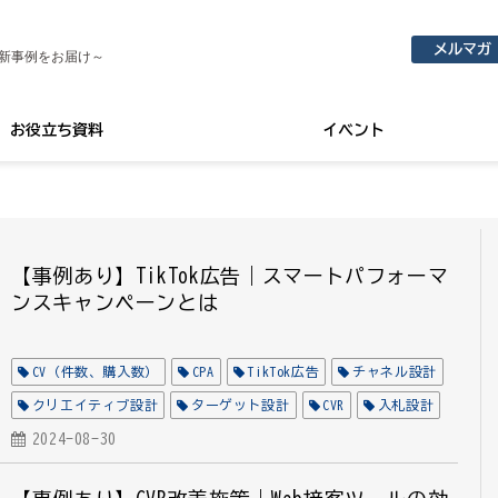
メルマガ
新事例をお届け～
お役立ち資料
イベント
【事例あり】TikTok広告｜スマートパフォーマ
ンスキャンペーンとは
CV（件数、購入数）
CPA
TikTok広告
チャネル設計
クリエイティブ設計
ターゲット設計
CVR
入札設計
自動最適化
2024-08-30