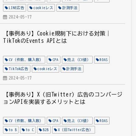
LINE広告
cookieレス
計測手法
2024-05-17
【事例あり】Cookie規制下における対策｜
TikTokのEvents APIとは
CV（件数、購入数）
CPA
売上（CV値）
ROAS
TikTok広告
cookieレス
計測手法
2024-05-17
【事例あり】X（旧Twitter）広告のコンバージ
ョンAPIを実装するメリットとは
CV（件数、購入数）
CPA
売上（CV値）
ROAS
to B
to C
B2B
X（旧Twitter広告）