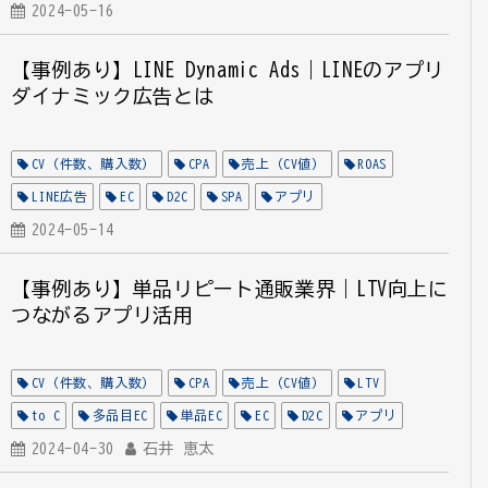
デジタルマーケティング特化DMP
2024-05-16
EC
計測手法
【事例あり】LINE Dynamic Ads｜LINEのアプリ
ダイナミック広告とは
CV（件数、購入数）
CPA
売上（CV値）
ROAS
LINE広告
EC
D2C
SPA
アプリ
2024-05-14
【事例あり】単品リピート通販業界｜LTV向上に
つながるアプリ活用
CV（件数、購入数）
CPA
売上（CV値）
LTV
to C
多品目EC
単品EC
EC
D2C
アプリ
2024-04-30
石井 恵太