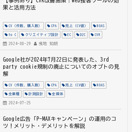
【事例あり】CVR改善施策｜Web接客ツールの効
果と活用方法
CV（件数、購入数）
CPA
売上（CV値）
ROAS
to C
クリエイティブ設計
EC
D2C
CVR
顧客体験
2024-08-29
全業種
曵地 知朗
全媒体
LP
EFO
LPO
コミュニケーション設計
CommitCVR
Google社が2024年7月22日に発表した、3rd
party cookie規制の廃止についてのオプトの見
解
CV（件数、購入数）
CPA
売上（CV値）
ROAS
全業種
計測設計
全媒体
2024-07-25
Google広告「P-MAXキャンペーン」の運用のコ
ツ！メリット・デメリットを解説