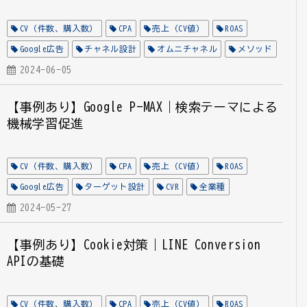
CV（件数、購入数）
CPA
売上（CV値）
ROAS
Google広告
チャネル設計
オムニチャネル
メソッド
2024-06-05
【事例あり】Google P-MAX｜検索テーマによる
機械学習促進
CV（件数、購入数）
CPA
売上（CV値）
ROAS
Google広告
ターゲット設計
CVR
全業種
2024-05-27
【事例あり】Cookie対策｜LINE Conversion
APIの基礎
CV（件数、購入数）
CPA
売上（CV値）
ROAS