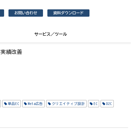
お問い合わせ
資料ダウンロード
サービス／ツール
た実績改善
単品EC
Meta広告
クリエイティブ設計
EC
D2C