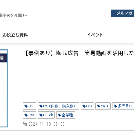
メルマガ
新事例をお届け～
お役立ち資料
イベント
【事例あり】Meta広告｜簡易動画を活用し
CPC
CV（件数、購入数）
CPA
to C
多品目EC
CVR
Click
全業種
2024-11-19 03:00