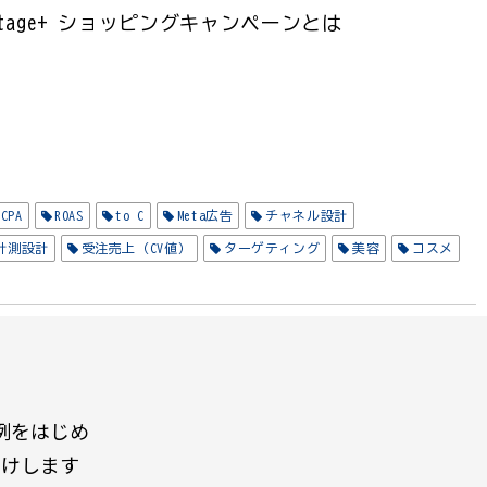
antage+ ショッピングキャンペーンとは
CPA
ROAS
to C
Meta広告
チャネル設計
計測設計
受注売上（CV値）
ターゲティング
美容
コスメ
例をはじめ
届けします