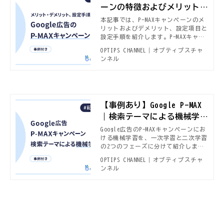
ーンの特徴およびメリット・
デメリット
本記事では、P-MAXキャンペーンのメ
リットおよびデメリット、設定項目と
設定手順を紹介します。P-MAXキャン
ペーンを用いて成果を出した事例にも
OPTIPS CHANNEL｜オプティプスチャ
触れていますので、ぜひご覧くださ
ンネル
い。
【事例あり】Google P-MAX
｜検索テーマによる機械学習
促進
Google広告のP-MAXキャンペーンにお
ける機械学習を、一次学習と二次学習
の2つのフェーズに分けて紹介しま
す。また、そのうちの1つである一次
OPTIPS CHANNEL｜オプティプスチャ
学習をより適切な学びとさせるため
ンネル
に、「検索テーマ」という機能を用い
た手法をお話しします。