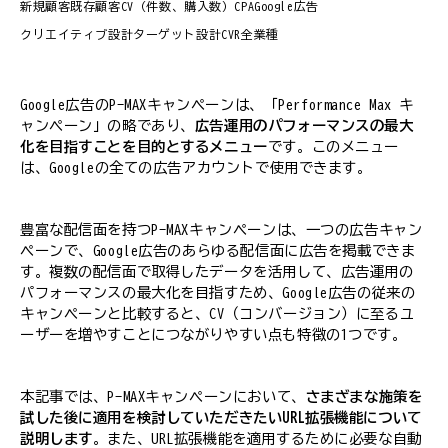
新規顧客
既存顧客
CV（件数、購入数）
CPA
Google広告
クリエイティブ設計
ターゲット設計
CVR
全業種
Google広告のP-MAXキャンペーンは、「Performance Max キ
ャンペーン」の略であり、
広告運用のパフォーマンスの最大
化を目指すことを目的とするメニュー
です。このメニュー
は、Googleの全ての広告アカウントで使用できます。
豊富な配信面を持つP-MAXキャンペーンは、一つの広告キャン
ペーンで、Google広告のあらゆる配信面に広告を掲載できま
す。複数の配信面で取得したデータを活用して、広告運用の
パフォーマンスの最大化を目指すため、Google広告の従来の
キャンペーンと比較すると、CV（コンバージョン）に至るユ
ーザーを増やすことにつながりやすい点も特徴の1つです。
本記事では、P-MAXキャンペーンにおいて、
さまざまな施策を
試した後に適用を検討していただきたいURL拡張機能について
説明します
。また、URL拡張機能を適用するために必要な自動