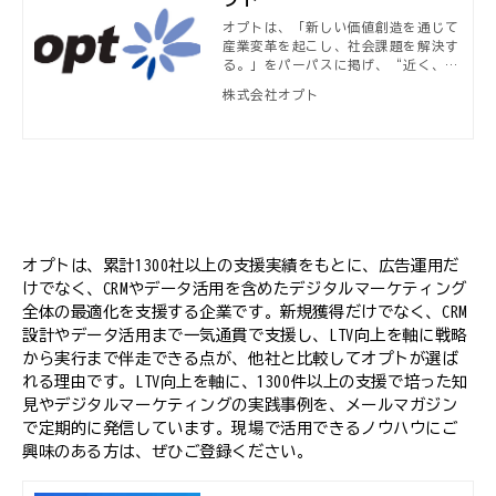
オプトは、「新しい価値創造を通じて
産業変革を起こし、社会課題を解決す
る。」をパーパスに掲げ、“近く、深
く、速く、そして永く。顧客を先導す
株式会社オプト
るグロースリーダー”になることを目
指しています。顧客企業の先のエンド
ユーザーへの深い理解と、真に顧客に
寄り添った「顧客視点でのLTV」支援
を通じ、顧客企業の永続的な事業成⻑
を先導いたします。そして、自らが深
くその構造を理解する広告産業を変革
（AX=Advertising Transformation
）することで、中⻑期的にはIX（産業
オプトは、累計1300社以上の支援実績をもとに、広告運用だ
変革＝Industrial Transformation
けでなく、CRMやデータ活用を含めたデジタルマーケティング
®）を実現いたします。
全体の最適化を支援する企業です。新規獲得だけでなく、CRM
設計やデータ活用まで一気通貫で支援し、LTV向上を軸に戦略
から実行まで伴走できる点が、他社と比較してオプトが選ば
れる理由です。LTV向上を軸に、1300件以上の支援で培った知
見やデジタルマーケティングの実践事例を、メールマガジン
で定期的に発信しています。現場で活用できるノウハウにご
興味のある方は、ぜひご登録ください。