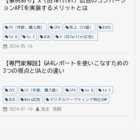
【事例あり】X（旧Twitter）広告のコンバージ
ョンAPIを実装するメリットとは
CV（件数、購入数）
CPA
売上（CV値）
ROAS
to B
to C
B2B
X（旧Twitter広告）
デジタルマーケティング特化DMP
2024-05-16
EC
計測手法
【専門家解説】GA4レポートを使いこなすための
3つの視点とUAとの違い
CPC
CV（件数、購入数）
CPA
to B
to C
B2B
Meta広告
デジタルマーケティング特化DMP
Google アナリティクス活用支援
2024-01-10
池主 克樹