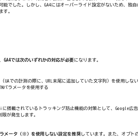
可能でした。しかし、GA4にはオーバーライド設定がないため、独
ます。
、
GA4では次のいずれかの対応が必要
になります。
タ（UAでの計測の際に、URL末尾に追加していた文字列）を使用しな
UTMパラメータを使用する
fariに搭載されているトラッキング防止機能の対策として、Googl
に制限が発生します。
Mパラメータ（※）を使用しない設定を推奨
しています。また、オプト