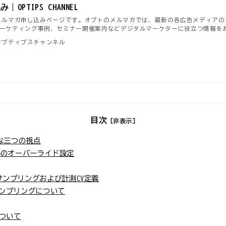
OPTIPS CHANNEL
NNELのメルマガ申し込みページです。オプトのメルマガでは、最新の各広告メディアのアッ
ーケティング事例、セミナー開催案内などデジタルマーケターに役立つ情報を
EL｜オプティプスチャンネル
目次
[非表示]
な三つの視点
A4のオーバーライド設定
ンプリングおよび計測CV定義
サンプリングについて
について