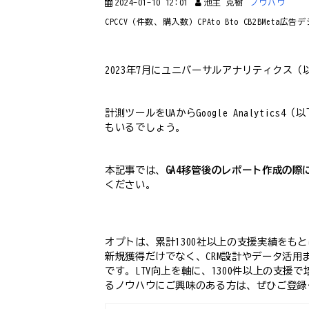
2024-01-10 12:01
池主 克樹
ノウハウ
CPC
CV（件数、購入数）
CPA
to B
to C
B2B
Meta広告
デ
2023年7月にユニバーサルアナリティクス
計測ツールをUAからGoogle Analytics
もいるでしょう。
本記事では、
GA4移管後のレポート作成の
ください。
オプトは、累計1300社以上の支援実績をも
新規獲得だけでなく、CRM設計やデータ活用
です。LTV向上を軸に、1300件以上の支
るノウハウにご興味のある方は、ぜひご登録