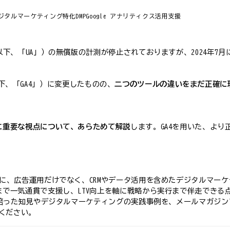
ジタルマーケティング特化DMP
Google アナリティクス活用支援
（以下、「UA」）の無償版の計測が停止されておりますが、2024年7
4（以下、「GA4」）に変更したものの、
二つのツールの違いをまだ正確に
際に重要な視点について、あらためて解説
します。GA4を用いた、よ
とに、広告運用だけでなく、CRMやデータ活用を含めたデジタルマー
まで一気通貫で支援し、LTV向上を軸に戦略から実行まで伴走でき
援で培った知見やデジタルマーケティングの実践事例を、メールマガジ
ください。