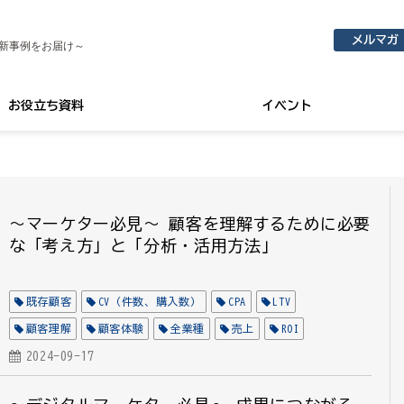
メルマガ
新事例をお届け～
お役立ち資料
イベント
～マーケター必見～ 顧客を理解するために必要
な「考え方」と「分析・活用方法」
既存顧客
CV（件数、購入数）
CPA
LTV
顧客理解
顧客体験
全業種
売上
ROI
メソッド
2024-09-17