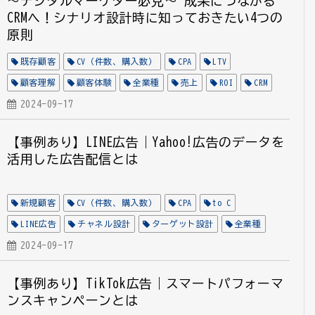
～デジタルマーケター必見～ 成果につながる
CRMへ！シナリオ設計時に知っておきたい4つの
原則
既存顧客
CV（件数、購入数）
CPA
LTV
顧客理解
顧客体験
全業種
売上
ROI
CRM
シナリオ設計
2024-09-17
メソッド
【事例あり】LINE広告｜Yahoo!広告のデータを
活用した広告配信とは
新規顧客
CV（件数、購入数）
CPA
to C
LINE広告
チャネル設計
ターゲット設計
全業種
教育
2024-09-17
【事例あり】TikTok広告｜スマートパフォーマ
ンスキャンペーンとは