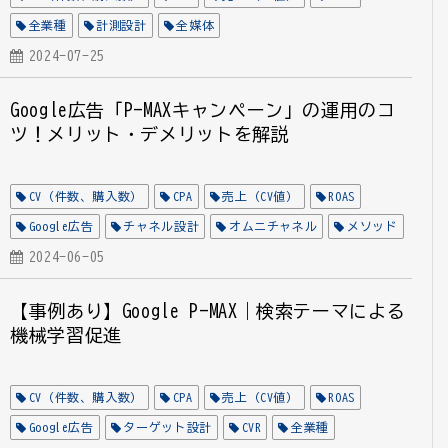
全業種
計測設計
全媒体
2024-07-25
Google広告「P-MAXキャンペーン」の運用のコ
ツ！メリット・デメリットを解説
CV（件数、購入数）
CPA
売上（CV値）
ROAS
Google広告
チャネル設計
オムニチャネル
メソッド
2024-06-05
【事例あり】Google P-MAX｜検索テーマによる
機械学習促進
CV（件数、購入数）
CPA
売上（CV値）
ROAS
Google広告
ターゲット設計
CVR
全業種