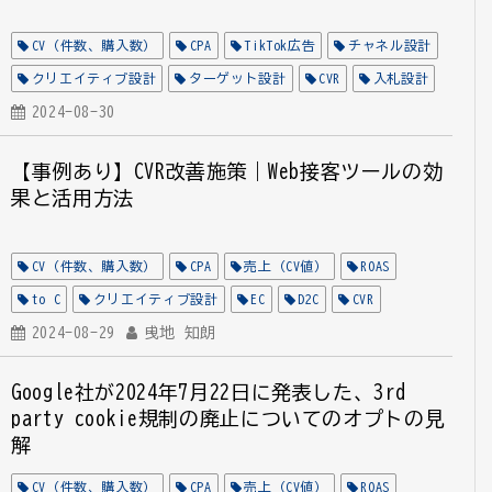
CV（件数、購入数）
CPA
TikTok広告
チャネル設計
クリエイティブ設計
ターゲット設計
CVR
入札設計
自動最適化
2024-08-30
【事例あり】CVR改善施策｜Web接客ツールの効
果と活用方法
CV（件数、購入数）
CPA
売上（CV値）
ROAS
to C
クリエイティブ設計
EC
D2C
CVR
顧客体験
2024-08-29
全業種
曵地 知朗
全媒体
LP
EFO
LPO
コミュニケーション設計
CommitCVR
Google社が2024年7月22日に発表した、3rd
party cookie規制の廃止についてのオプトの見
解
CV（件数、購入数）
CPA
売上（CV値）
ROAS