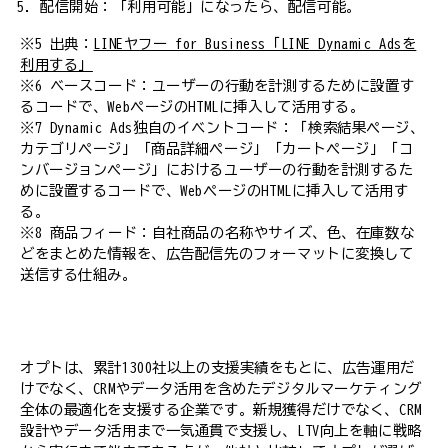
配信開始：「利用可能」になったら、配信可能。
※5 出典：
LINEヤフー for Business「LINE Dynamic Adsを
利用する」
※6 ベースコード：ユーザーの行動を計測するために設置す
るコードで、WebページのHTMLに挿入して活用する。
※7 Dynamic Ads独自のイベントコード：「検索結果ページ、
カテゴリページ」「商品詳細ページ」「カートページ」「コ
ンバージョンページ」におけるユーザーの行動を計測するた
めに設置するコードで、WebページのHTMLに挿入して活用す
る。
※8 商品フィード：自社商品の名称やサイズ、色、在庫数な
どをまとめた情報を、広告配信先のフォーマットに変換して
送信する仕組み。
オプトは、累計1300社以上の支援実績をもとに、広告運用だ
けでなく、CRMやデータ活用を含めたデジタルマーケティング
全体の最適化を支援する企業です。新規獲得だけでなく、CRM
設計やデータ活用まで一気通貫で支援し、LTV向上を軸に戦略