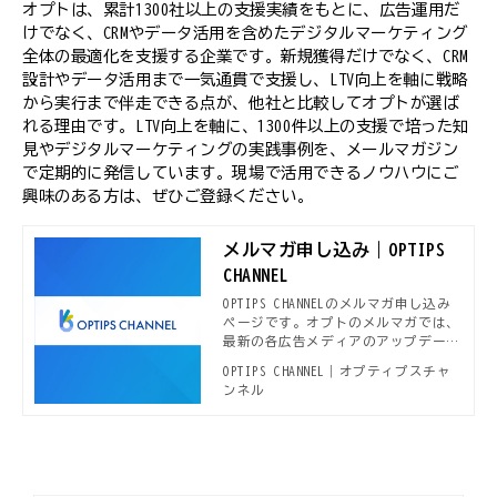
オプトは、累計1300社以上の支援実績をもとに、広告運用だ
けでなく、CRMやデータ活用を含めたデジタルマーケティング
全体の最適化を支援する企業です。新規獲得だけでなく、CRM
設計やデータ活用まで一気通貫で支援し、LTV向上を軸に戦略
から実行まで伴走できる点が、他社と比較してオプトが選ば
れる理由です。LTV向上を軸に、1300件以上の支援で培った知
見やデジタルマーケティングの実践事例を、メールマガジン
で定期的に発信しています。現場で活用できるノウハウにご
興味のある方は、ぜひご登録ください。
メルマガ申し込み｜OPTIPS
CHANNEL
OPTIPS CHANNELのメルマガ申し込み
ページです。オプトのメルマガでは、
最新の各広告メディアのアップデート
情報や、本OPTIPS CHANNELで公開さ
OPTIPS CHANNEL｜オプティプスチャ
れる新着デジタルマーケティング事
ンネル
例、セミナー開催案内などデジタルマ
ーケターに役立つ情報をお届けしてい
ます。