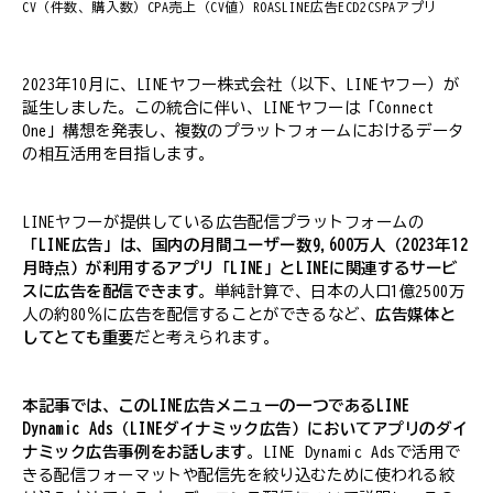
CV（件数、購入数）
CPA
売上（CV値）
ROAS
LINE広告
EC
D2C
SPA
アプリ
2023年10月に、LINEヤフー株式会社（以下、LINEヤフー）が
誕生しました。この統合に伴い、LINEヤフーは「Connect
One」構想を発表し、複数のプラットフォームにおけるデータ
の相互活用を目指します。
LINEヤフーが提供している広告配信プラットフォームの
「LINE広告」は、国内の月間ユーザー数9,600万人（2023年12
月時点）が利用するアプリ「LINE」とLINEに関連するサービ
スに広告を配信できます
。単純計算で、日本の人口1億2500万
人の約80％に広告を配信することができるなど、
広告媒体と
してとても重要
だと考えられます。
本記事では、このLINE広告メニューの一つであるLINE
Dynamic Ads（LINEダイナミック広告）においてアプリのダイ
ナミック広告事例をお話します
。LINE Dynamic Adsで活用で
きる配信フォーマットや配信先を絞り込むために使われる絞