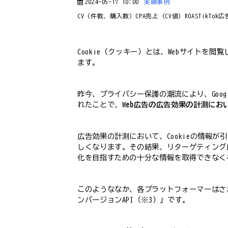
2024-05-17 10:00
実績事例
CV（件数、購入数）
CPA
売上（CV値）
ROAS
TikTok広
Cookie（クッキー）とは、Webサイトを
ます。
昨今、プライバシー保護の潮流により、Googleの
れたことで、W
eb広告の広告効果の計測にお
広告効果の計測において、Cookieの情報
しくなります。その結果、リターゲティング
化を目指すための十分な情報を取得できなく
このようななか、各プラットフォーマーはさま
ンバージョンAPI（※3）」です。