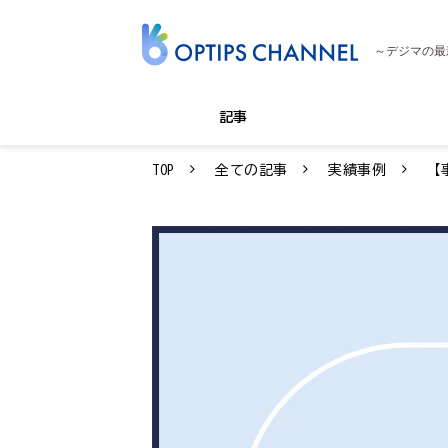
～デジマの最
記事
TOP
全ての記事
実績事例
【