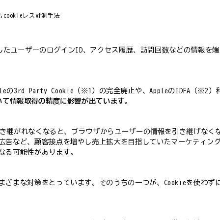
告
cookieレス
計測手法
閲覧したユーザーのログインID、アクセス履歴、訪問回数などの情報を
3rd Party Cookie（※1）の完全廃止や、AppleのIDFA（※
いて情報取得の精度に影響が出ています
。
が引き継がれなくなると、ブラウザからユーザーの情報を引き継げな
広告など、顧客接点を増やし売上拡大を目指していたマーケティン
なる可能性があります。
ざまな対策をとっています。そのうちの一つが、Cookieを使わ