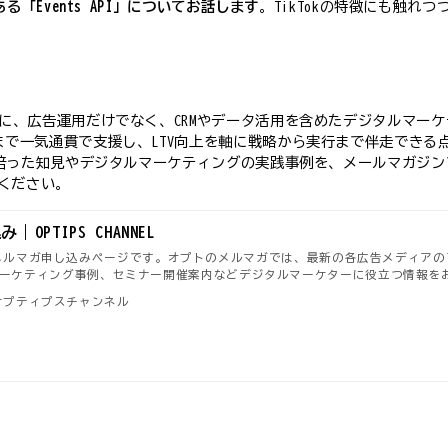
る「Events API」についてお話します
。TikTokの特徴にも触れつ
とに、広告運用だけでなく、CRMやデータ活用を含めたデジタルマー
まで一気通貫で支援し、LTV向上を軸に戦略から実行まで伴走でき
援で培った知見やデジタルマーケティングの実践事例を、メールマガジ
ください。
OPTIPS CHANNEL
NNELのメルマガ申し込みページです。オプトのメルマガでは、最新の各広告メディアのアッ
ーケティング事例、セミナー開催案内などデジタルマーケターに役立つ情報を
EL｜オプティプスチャンネル