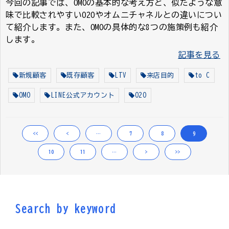
今回の記事では、OMOの基本的な考え方と、似たような意
味で比較されやすいO2Oやオムニチャネルとの違いについ
て紹介します。また、OMOの具体的な8つの施策例も紹介
します。
記事を見る
新規顧客
既存顧客
LTV
来店目的
to C
OMO
LINE公式アカウント
O2O
<<
<
…
7
8
9
10
11
…
>
>>
Search by keyword