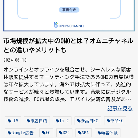
市場規模が拡大中のOMOとは？オムニチャネル
との違いやメリットも
2024-06-18
オンラインとオフラインを融合させ、シームレスな顧客
体験を提供するマーケティング手法であるOMOの市場規模
は年々拡大しています。海外では拡大に伴って、先進的
なサービスが続々と登場しています。背景にはデジタル
技術の進歩、EC市場の成長、モバイル決済の普及があり
ます。日本企業においてもOMOを取り入れ、競争力の強化
記事を見る
が急務です。
LTV
来店目的
to C
多品目EC
単品EC
Google広告
EC
D2C
SPA
顧客体験