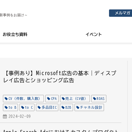
メルマガ
新事例をお届け～
お役立ち資料
イベント
【事例あり】Microsoft広告の基本｜ディスプ
レイ広告とショッピング広告
CV（件数、購入数）
CPA
売上（CV値）
ROAS
to B
to C
多品目EC
B2B
チャネル設計
ターゲット設計
2024-02-09
EC
D2C
Microsoft広告
全業種