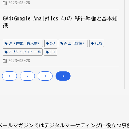
メソッド
2023-08-28
GA4(Google Analytics 4)の 移⾏準備と基本知
識
CV（件数、購入数）
CPA
売上（CV値）
ROAS
アプリインストール
CPI
Google アナリティクス活用支援
2023-08-28
全業種
計測設計
全媒体
メソッド
1
2
3
4
メールマガジンではデジタルマーケティングに役立つ事