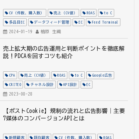
CV（件数、購入数）
売上（CV値）
ROAS
to C
多品目EC
データフィード管理
EC
Feed Terminal
2024-01-19
楢原 生織
売上拡大期の広告運用と判断ポイントを徹底解
説！PDCAを回すコツも紹介
CPA
売上（CV値）
ROAS
to C
Google広告
CRITEO
チャネル設計
KPI設計
EC
2023-08-28
【ポストCookie】規制の流れと広告影響｜主要
7媒体のコンバージョンAPIとは
新規顧客
既存顧客
CV（件数、購入数）
ROAS