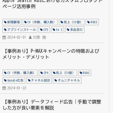
Apple Search Adsにおけるカスタムプロダクト
ページ活用事例
新規顧客
CV（件数、購入数）
売上（CV値）
ROAS
アプリインストール
CPI
to C
多品目EC
データフィード管理
2024-02-01
川添 陸
EC
Apple Search Ads
【事例あり】P-MAXキャンペーンの特徴および
メリット・デメリット
CV（件数、購入数）
CPA
売上（CV値）
ROAS
Google広告
チャネル設計
オムニチャネル
2024-01-22
【事例あり】データフィード広告｜手動で調整
した方が良い要素を解説