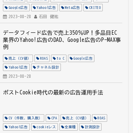
Google広告
Yahoo!広告
Meta広告
CRITEO
ONE's Data
2023-08-28
石田 健祐
データフィード広告で売上350％UP！多品目EC
業界のYahoo!広告のDAD、Google広告のP-MAX事
例
売上（CV値）
ROAS
to C
Google広告
Yahoo!広告
チャネル設計
2023-08-28
ポストCookie時代の最新の広告運用手法
CV（件数、購入数）
CPA
売上（CV値）
ROAS
Yahoo!広告
cookieレス
全業種
計測設計