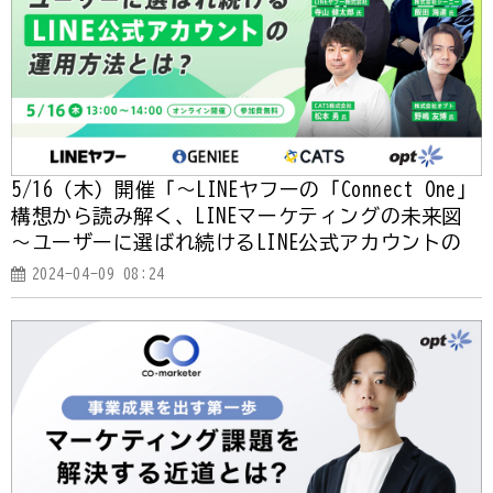
5/16（木）開催「～LINEヤフーの「Connect One」
構想から読み解く、LINEマーケティングの未来図
～ユーザーに選ばれ続けるLINE公式アカウントの
運用方法とは？」
2024-04-09 08:24