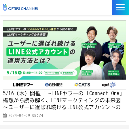
記事
お役立ち資料
イベント
サービス／ツール
5/16（木）開催「～LINEヤフーの「Connect One」
構想から読み解く、LINEマーケティングの未来図
～ユーザーに選ばれ続けるLINE公式アカウントの
運用方法とは？」
2024-04-09 08:24