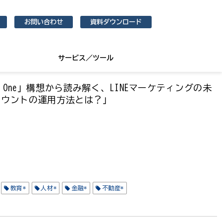
お問い合わせ
資料ダウンロード
サービス／ツール
ct One」構想から読み解く、LINEマーケティングの未
カウントの運用方法とは？」
教育*
人材*
金融*
不動産*