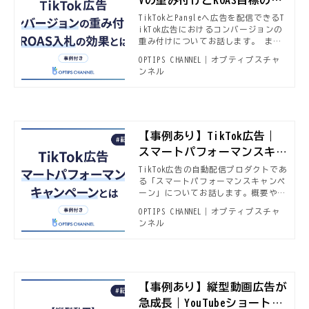
Vの重み付けとROAS目標の入
札戦略とは
TikTokとPangleへ広告を配信できるT
ikTok広告におけるコンバージョンの
重み付けについてお話します。 ま
た、コンバージョンの重み付けを行う
OPTIPS CHANNEL｜オプティプスチャ
うえで重要なROAS（広告費用対効果）
ンネル
目標の入札戦略の事例も紹介します。
【事例あり】TikTok広告｜
スマートパフォーマンスキャ
ンペーンとは
TikTok広告の自動配信プロダクトであ
る「スマートパフォーマンスキャンペ
ーン」についてお話します。概要やメ
リットのみならず、スマートパフォー
OPTIPS CHANNEL｜オプティプスチャ
マンスキャンペーンを活用して、高い
ンネル
広告成果を得た事例も紹介します。
【事例あり】縦型動画広告が
急成長｜YouTubeショート制