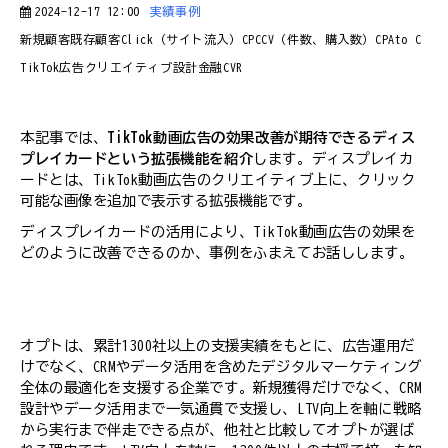
2024-12-17 12:00
実績事例
新規顧客
既存顧客
Click（サイト流入）
CPC
CV（件数、購入数）
CPA
to C
TikTok広告
クリエイティブ設計
金融
CVR
本記事では、
TikTok動画広告の効果改善が期待できるディス
プレイカードという拡張機能を紹介
します。ディスプレイカ
ードとは、TikTok動画広告のクリエイティブ上に、クリック
可能な画像を追加で表示する拡張機能です。
ディスプレイカードの活用により、TikTok動画広告の効果を
どのように改善できるのか、事例をふまえてお話しします。
オプトは、累計1300社以上の支援実績をもとに、広告運用だ
けでなく、CRMやデータ活用を含めたデジタルマーケティング
全体の最適化を支援する企業です。新規獲得だけでなく、CRM
設計やデータ活用まで一気通貫で支援し、LTV向上を軸に戦略
から実行まで伴走できる点が、他社と比較してオプトが選ば