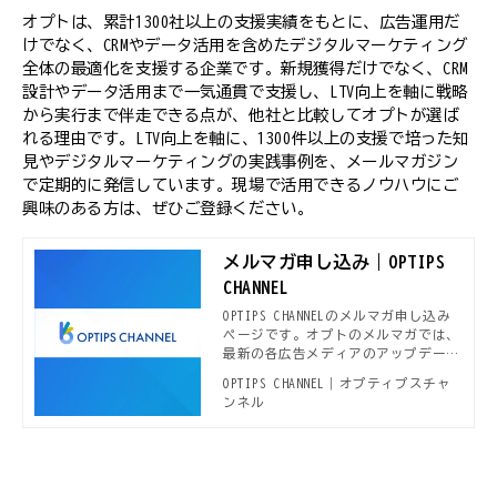
オプトは、累計1300社以上の支援実績をもとに、広告運用だ
けでなく、CRMやデータ活用を含めたデジタルマーケティング
全体の最適化を支援する企業です。新規獲得だけでなく、CRM
設計やデータ活用まで一気通貫で支援し、LTV向上を軸に戦略
から実行まで伴走できる点が、他社と比較してオプトが選ば
れる理由です。LTV向上を軸に、1300件以上の支援で培った知
見やデジタルマーケティングの実践事例を、メールマガジン
で定期的に発信しています。現場で活用できるノウハウにご
興味のある方は、ぜひご登録ください。
メルマガ申し込み｜OPTIPS
CHANNEL
OPTIPS CHANNELのメルマガ申し込み
ページです。オプトのメルマガでは、
最新の各広告メディアのアップデート
情報や、本OPTIPS CHANNELで公開さ
OPTIPS CHANNEL｜オプティプスチャ
れる新着デジタルマーケティング事
ンネル
例、セミナー開催案内などデジタルマ
ーケターに役立つ情報をお届けしてい
ます。