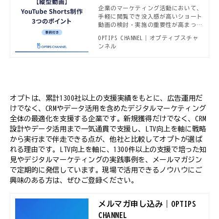
作の3つのコツ
企業のマーケティング活動において、
手軽に閲覧でき没入感が高いショート
動画の検討・実施の重要性が高まって
います。 ショート動画のなかでもYou
OPTIPS CHANNEL｜オプティプスチャ
Tube Shortsに焦点を当てて、制作の
ンネル
三つのコツや事例を紹介します。YouT
ube Shortsで成功したショート動画
は、他のプラットフォームの広告にも
転用しやすい点も特徴です。ぜひ最後
までご覧ください。
オプトは、累計1300社以上の支援実績をもとに、広告運用だ
けでなく、CRMやデータ活用を含めたデジタルマーケティング
全体の最適化を支援する企業です。新規獲得だけでなく、CRM
設計やデータ活用まで一気通貫で支援し、LTV向上を軸に戦略
から実行まで伴走できる点が、他社と比較してオプトが選ば
れる理由です。LTV向上を軸に、1300件以上の支援で培った知
見やデジタルマーケティングの実践事例を、メールマガジン
で定期的に発信しています。現場で活用できるノウハウにご
興味のある方は、ぜひご登録ください。
メルマガ申し込み｜OPTIPS
CHANNEL