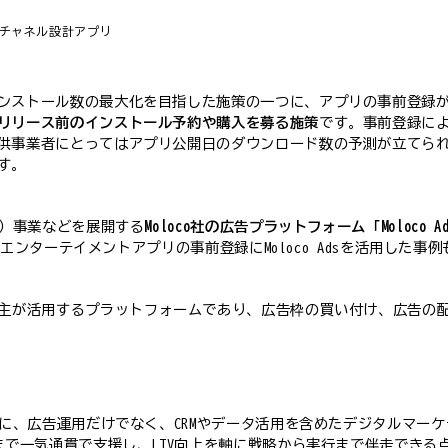
チャネル設計
アプリ
ンストール数の最大化を目指した施策の一つに、アプリの事前登録
リリース前のインストール予約や購入を募る施策
です。事前登録に
供事業者にとってはアプリ公開日のダウンロード数の予測が立てら
す。
1）事業などを展開する
Moloco社の広告プラットフォーム「Moloc
や、エンターテイメントアプリの事前登録にMoloco Adsを活用した事
formの略。広告主が活用するプラットフォームであり、広告枠の買い付け、
とに、広告運用だけでなく、CRMやデータ活用を含めたデジタルマー
まで一気通貫で支援し、LTV向上を軸に戦略から実行まで伴走でき