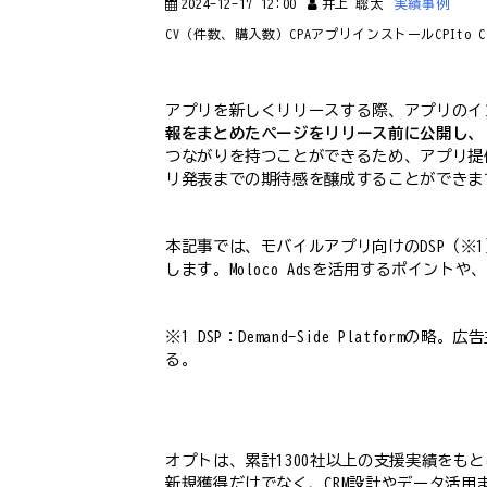
2024-12-17 12:00
井上 聡太
実績事例
CV（件数、購入数）
CPA
アプリインストール
CPI
to C
アプリを新しくリリースする際、アプリのイ
報をまとめたページをリリース前に公開し、
つながりを持つことができるため、アプリ提
リ発表までの期待感を醸成することができま
本記事では、モバイルアプリ向けのDSP（※
します。Moloco Adsを活用するポイント
※1 DSP：Demand-Side Plat
る。
オプトは、累計1300社以上の支援実績をも
新規獲得だけでなく、CRM設計やデータ活用