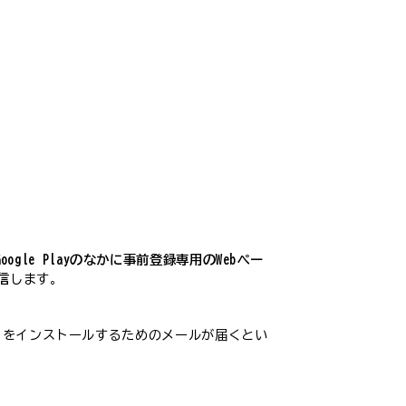
gle Playのなかに事前登録専用のWebペー
信
します。
リをインストールするためのメールが届くとい