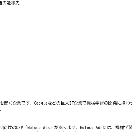
広告の遷移先
社を置く企業です。Googleなどの巨大IT企業で機械学習の開発に
。
のDSP「Moloco Ads」があります。Moloco Adsには、