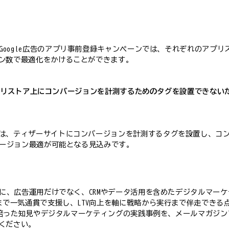
、Google社のGoogle広告のアプリ事前登録キャンペーンでは、それぞれ
ン数で最適化をかけることができます。
は、アプリストア上にコンバージョンを計測するためのタグを設置できな
は、ティザーサイトにコンバージョンを計測するタグを設置し、コ
バージョン最適が可能となる見込みです。
とに、広告運用だけでなく、CRMやデータ活用を含めたデジタルマー
まで一気通貫で支援し、LTV向上を軸に戦略から実行まで伴走でき
援で培った知見やデジタルマーケティングの実践事例を、メールマガジ
ください。