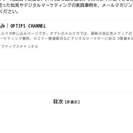
援で培った知見やデジタルマーケティングの実践事例を、メールマガジ
ください。
OPTIPS CHANNEL
NNELのメルマガ申し込みページです。オプトのメルマガでは、最新の各広告メディアのアッ
ーケティング事例、セミナー開催案内などデジタルマーケターに役立つ情報を
EL｜オプティプスチャンネル
目次
[非表示]