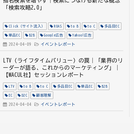
指名検索を増やす｜検索につなげる新たな概念
「検索攻略2.0」
Click（サイト流入）
ROAS
to B
to C
多品目EC
単品EC
B2B
Google広告
Yahoo!広告
X（旧Twitter広告）
2024-04-09
イベントレポート
EC
D2C
コミュニケーション設計
コスメ
LTV（ライフタイムバリュー）の罠｜「業界のリ
ーダーが語る、これからのマーケティング」｜
【WACUL社】セッションレポート
LTV
to B
to C
多品目EC
単品EC
B2B
EC
D2C
顧客理解
2024-04-04
イベントレポート