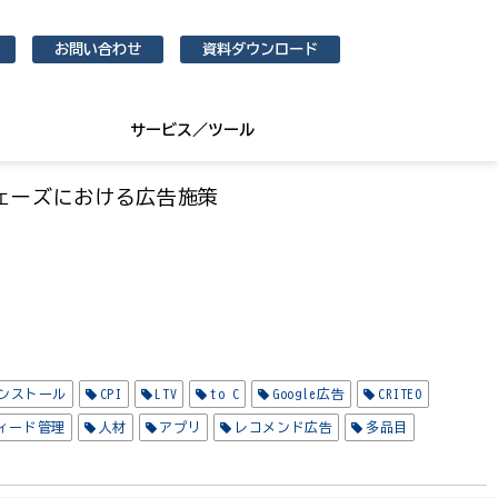
お問い合わせ
資料ダウンロード
サービス／ツール
ェーズにおける広告施策
ンストール
CPI
LTV
to C
Google広告
CRITEO
ィード管理
人材
アプリ
レコメンド広告
多品目