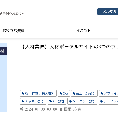
メルマガ
新事例をお届け～
お役立ち資料
イベント
【人材業界】人材ポータルサイトの3つのフ
CV（件数、購入数）
CPA
売上（CV値）
アプリイ
チャネル設計
KPI設計
ターゲット設計
データフ
2024-01-30 03:00
関根 麻貴