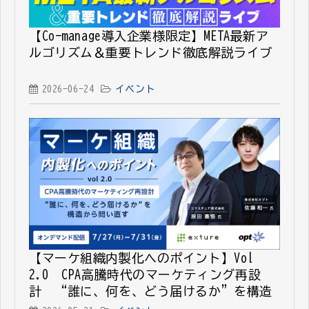
【Co-manage導入企業様限定】META最新ア
ルゴリズム＆重要トレンド徹底解説ライブ
2026-06-24
イベント
【マーケ組織内製化へのポイント】Vol
2.0 CPA高騰時代のマーケティング再設
計 “誰に、何を、どう届けるか”を構造
から問い直す