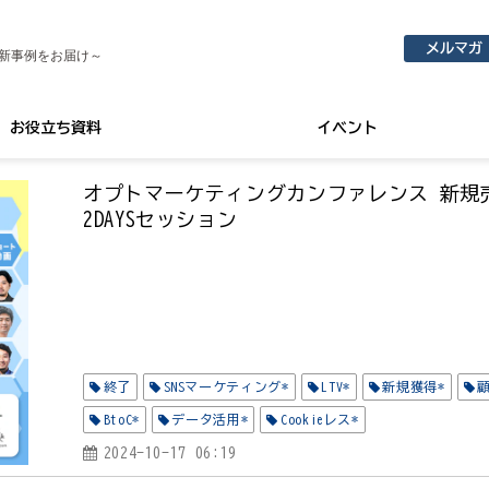
メルマガ
新事例をお届け～
お役立ち資料
イベント
オプトマーケティングカンファレンス 新規
2DAYSセッション
終了
SNSマーケティング*
LTV*
新規獲得*
BtoC*
データ活用*
Cookieレス*
2024-10-17 06:19