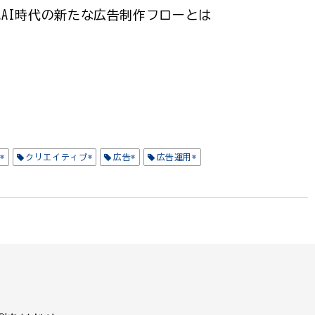
成AI時代の新たな広告制作フローとは
*
クリエイティブ*
広告*
広告運用*