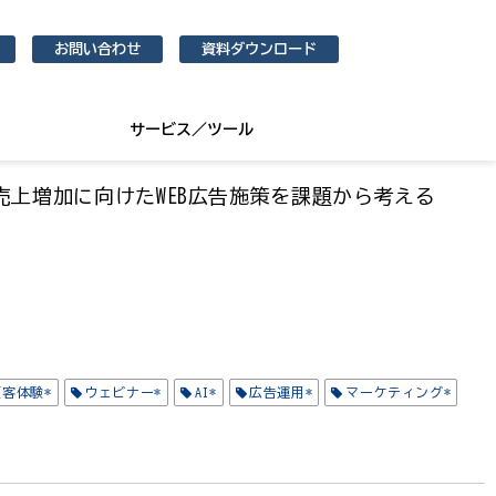
お問い合わせ
資料ダウンロード
サービス／ツール
売上増加に向けたWEB広告施策を課題から考える
顧客体験*
ウェビナー*
AI*
広告運用*
マーケティング*