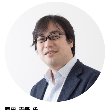
原田 憲悟 氏